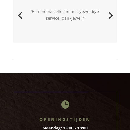
‘’Top winkel van het zuiden !
Service als van ouds
❤️’’

OPENINGSTIJDEN
Maandag:
13:00 - 18:00