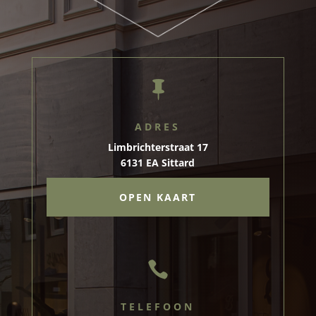

ADRES
Limbrichterstraat 17
6131 EA Sittard
OPEN KAART

TELEFOON